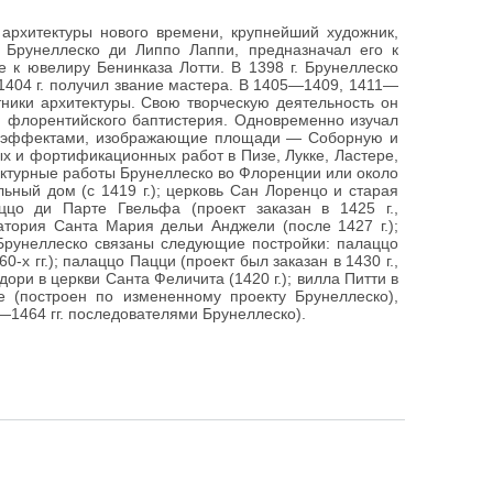
рхитектуры нового времени, крупнейший художник,
р Брунеллеско ди Липпо Лаппи, предназначал его к
е к ювелиру Бенинказа Лотти. В 1398 г. Брунеллеско
1404 г. получил звание мастера. В 1405—1409, 1411—
тники архитектуры. Свою творческую деятельность он
ри флорентийского баптистерия. Одновременно изучал
и эффектами, изображающие площади — Соборную и
х и фортификационных работ в Пизе, Лукке, Ластере,
ектурные работы Брунеллеско во Флоренции или около
ьный дом (с 1419 г.); церковь Сан Лоренцо и старая
аццо ди Парте Гвельфа (проект заказан в 1425 г.,
ратория Санта Мария дельи Анджели (после 1427 г.);
м Брунеллеско связаны следующие постройки: палаццо
0-х гг.); палаццо Пацци (проект был заказан в 1430 г.,
ори в церкви Санта Феличита (1420 г.); вилла Питти в
 (построен по измененному проекту Брунеллеско),
—1464 гг. последователями Брунеллеско).