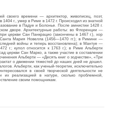
й своего времени — архитектор, живописец, поэт,
в 1404 г., умер в Риме в 1472 г. Происходил из знатной
азование в Падуе и Болонье. После амнистии 1428 г.
ском дворе. Архитектурные работы: во Флоренции —
ри церкви Сан Панкрацио (закончены в 1467 г.), хор
 Санта Мария Новелла (1456—1470 гг.); в Римини —
оследней войны и теперь восстановлена); в Мантуе —
72 г.; купол относится к 1763 г.); в Риме Альберти
ад церкви Сан Марко, а также участие в составлении
очинения Альберти — «Десять книг о зодчестве», «Три
Трактат о движении тяжестей до наших дней не дошел.
логов. Альберти, как ученый-теоретик, исключительно
нтересовался в своей творческой деятельности не
и их реализацией в натуре, сколько проблемной,
ществление своим помощникам.