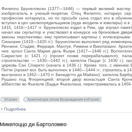
Филиппо Брунеллеско (1377—1446) — первый великий мастер а
изобретатель и ученый-теоретик. Отец Филиппо, нотариус се
профессии нотариуса, но по просьбе сына отдал его в обучени
вступил в цех шелкопрядильщиков (куда входили и ювелиры) и в 
1415, 1416—1417 гг. Брунеллеско ездил в Рим, где изучал памя
начал как скульптор и участвовал в конкурсе на бронзовые две
законы перспективы; ему приписывают картины с иллюзорным
Синьории (1410—1420 гг.). Брунеллеско выполнил ряд инженерны
Ренчине, Стадже, Ферраре, Мантуе, Римини и Викопизано. Архит
нее: купол Санта Мария дель Фьоре (1417—1446 гг.); Воспитател
Сакристия (с 1421 г.) (проект позже перерабатывался); пал
строительство — 1430—1442 гг.); капелла Пацци (с 1430 г.); о
церковь Сан Спирито (начата в 1436 г.). Кроме того, с имене
Питти (проект мог быть выполнен в 1440—1444 гг., строилось в 146
выстроено в 1462—1470 гг. Бенедетто да Майано); капелла Барбад
Рушано под Флоренцией; второй двор монастыря Санта Кроче
аббатство во Фьезоле (Бадья Фьезолана, перестраивалась в 1456
Италия
Архитектура эпохи Возрождения в Италии
Подробнее
о Филиппо Брунеллеско
Микелоццо ди Бартоломео