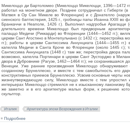
Микелоццо ди Бартоломео (Микелоццо Микелоцци, 1396—1472 гг.
работал на монетном дворе. Позднее сотрудничал с Гиберти (в 
Матвея в Ор Сан Микеле во Флоренции) и с Донателло (наружн
сиенского баптистерия, 1425 г., гробницы папы Иоанна XXIII во ф
Бранкаччи в Неаполе, 1426 г.). Выполнил надгробье Арагацци (
длительного времени Микелоццо был придворным архитектор
палаццо Медичи (Риккарди) во Флоренции (1444—1452 гг.); виллы
церкви Сант Агостино в Монтепульчано (с 1432 г.); перестройка 
гг.); работы в церкви Сантиссима Аннунциата (1444—1455 гг.)
капелла Медичи в Санта Кроче во Флоренции (около 1445 г.); 
Сантиссима Аннунциата (1448 г.) там же; перестройка двора пала
возможно, капелла Портинари в церкви Сант Эусторджо в Милане 
двора в Дубровнике (Рагузе, 1462—1464 гг.); не сохранившаяся 
Венеции. Уже ранние произведения Микелоццо обнаруживают е
созданному Брунеллеско, и вместе с тем самобытность его дар
конструктивных приемов Брунеллеско. Усвоив основные черты ново
жизнеутверждающую силу, Микелоццо вместе с тем упростил 
интерьерах Микелоццо стремился не к изысканному лаконизму Бру
же заметно и в его архитектуре малых форм, к решению котор
скульптор.
Италия
Архитектура эпохи Возрождения в Италии
Подробнее
о Микелоццо ди Бартоломео