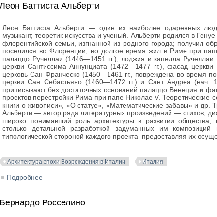
Леон Баттиста Альберти
Леон Баттиста Альберти — один из наиболее одаренных люде
музыкант, теоретик искусства и ученый. Альберти родился в Генуе 
флорентийской семьи, изгнанной из родного города; получил обр
поселился во Флоренции, но долгое время жил в Риме при пап
палаццо Ручеллаи (1446—1451 гг.), лоджия и капелла Ручеллаи п
церкви Сантиссима Аннунциата (1472—1477 гг.), фасад церкви
церковь Сан Франческо (1450—1461 гг., повреждена во время п
церкви Сан Себастьяно (1460—1472 гг.) и Сант Андреа (нач. 14
приписывают без достаточных оснований палаццо Венеция и фас
проектов перестройки Рима при папе Николае V. Теоретические с
книги о живописи», «О статуе», «Математические забавы» и др. 
Альберти — автор ряда литературных произведений — стихов, диа
широко понимавший роль архитектуры в развитии общества, и
столько детальной разработкой задуманных им композиций 
типологической стороной каждого проекта, предоставляя их осу
Архитектура эпохи Возрождения в Италии
Италия
Подробнее
о Леон Баттиста Альберти
Бернардо Росселино