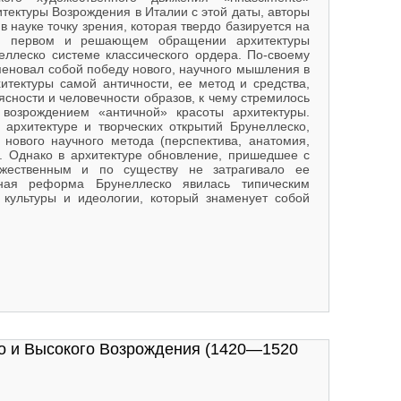
тектуры Возрождения в Италии с этой даты, авторы
 науке точку зрения, которая твердо базируется на
ии: первом и решающем обращении архитектуры
еллеско системе классического ордера. По-своему
еновал собой победу нового, научного мышления в
хитектуры самой античности, ее метод и средства,
ясности и человечности образов, к чему стремилось
возрождением «античной» красоты архитектуры.
 архитектуре и творческих открытий Брунеллеско,
 нового научного метода (перспектива, анатомия,
а. Однако в архитектуре обновление, пришедшее с
жественным и по существу не затрагивало ее
ерная реформа Брунеллеско явилась типическим
культуры и идеологии, который знаменует собой
 вв.
го и Высокого Возрождения (1420—1520