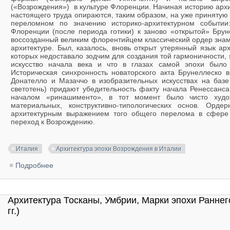
(«Возрождения») в культуре Флоренции. Начиная историю архи
настоящего труда опираются, таким образом, на уже принятую в
переломном по значению историко-архитектурном событ
Флоренции (после периода готики) к заново «открытой» Брун
воссозданный великим флорентийцем классический ордер знам
архитектуре. Был, казалось, вновь открыт утерянный язык ар
которых недоставало зодчим для создания той гармоничности, 
искусство начала века и что в глазах самой эпохи было 
Историческая синхронность новаторского акта Брунеллеско в
Донателло и Мазаччо в изобразительных искусствах на базе
светотень) придают убедительность факту начала Ренессанс
началом «ринашименто», в тот момент было чисто худо
материальных, конструктивно-типологических основ. Орд
архитектурным выражением того общего перелома в сфере 
переход к Возрождению.
Италия
Архитектура эпохи Возрождения в Италии
Подробнее
о Пути развития итальянской архитектуры в XV—XVI
Архитектура Тосканы, Умбрии, Марки эпохи Ранне
гг.)