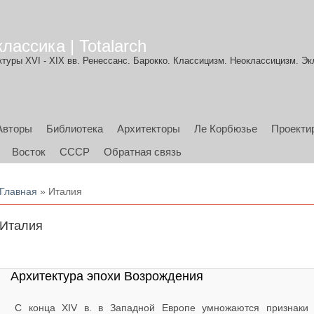
лассика | Totalarch
туры XVI - XIX вв. Ренессанс. Барокко. Классицизм. Неоклассицизм. Эк
Авторы
Библиотека
Архитекторы
Ле Корбюзье
Проекти
Восток
СССР
Обратная связь
Вы здесь
Главная
» Италия
Италия
Архитектура эпохи Возрождения
С конца XIV в. в Западной Европе умножаются признаки 