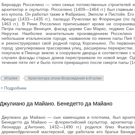
Бернардо Росселино — член семьи потомственных строителей и
архитектор и скульптор. Росселино (1409—1464 гг.) был главны
его купола. Он работал также в Фабриано, Эмполи и Пистойе. Ег
Ареццо (1433—1435 гг.), палаццо Ручеллаи во Флоренции (по п
1463 гг.). В Риме Росселино приписывают кроме не сохранив
Петра палаццо Венеция, фасад церкви Сан Марко, лоджию Сан
Неруччи. Наиболее значительным произведением Росселино 
небольшом итальянском городе, названном по имени папы Пия I
и реконструировал свой родной город Корсиньяно. По первона
город: урегулирована трассировка улиц, расширены перекрестки,
покупали в Пиенце землю и сооружали дворцы в соответствии с о
случаях фасады старых домов перестраивали по новой моде. Од
течение пяти лет и было почти прекращено после смерти папы (146
Италия
Архитектура эпохи Возрождения в Италии
Подробнее
о Бернардо Росселино
Джулиано да Майано. Бенедетто да Майано
Джулиано да Майано — сын каменщика и плотника, был архите
Бенедетто да Майано — флорентийский скульптор, архитектор 
Леонардо д’Антонио, 1432—1490 гг.) родился близ Фьезо
деревообделочной мастерской, где работали его братья Бенед