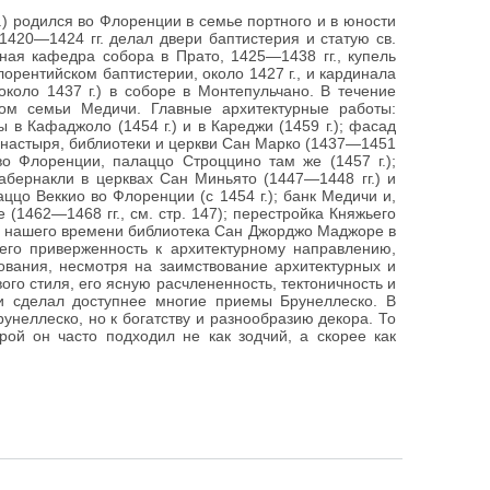
) родился во Флоренции в семье портного и в юности
1420—1424 гг. делал двери баптистерия и статую св.
ая кафедра собора в Прато, 1425—1438 гг., купель
лорентийском баптистерии, около 1427 г., и кардинала
около 1437 г.) в соборе в Монтепульчано. В течение
ом семьи Медичи. Главные архитектурные работы:
 в Кафаджоло (1454 г.) и в Кареджи (1459 г.); фасад
монастыря, библиотеки и церкви Сан Марко (1437—1451
 во Флоренции, палаццо Строццино там же (1457 г.);
табернакли в церквах Сан Миньято (1447—1448 гг.) и
ццо Веккио во Флоренции (с 1454 г.); банк Медичи и,
(1462—1468 гг., см. стр. 147); перестройка Княжьего
до нашего времени библиотека Сан Джорджо Маджоре в
го приверженность к архитектурному направлению,
ования, несмотря на заимствование архитектурных и
го стиля, его ясную расчлененность, тектоничность и
и сделал доступнее многие приемы Брунеллеско. В
неллеско, но к богатству и разнообразию декора. То
ой он часто подходил не как зодчий, а скорее как