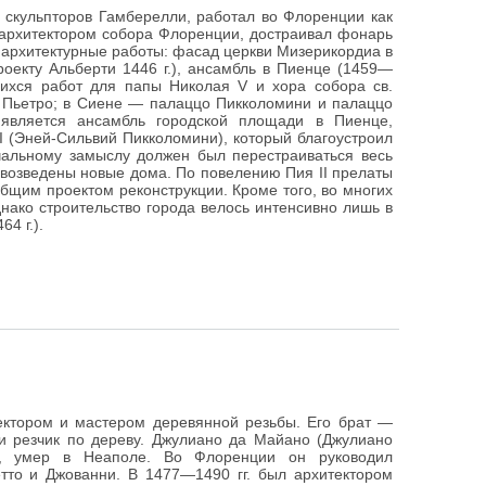
 скульпторов Гамберелли, работал во Флоренции как
м архитектором собора Флоренции, достраивал фонарь
о архитектурные работы: фасад церкви Мизерикордиа в
роекту Альберти 1446 г.), ансамбль в Пиенце (1459—
шихся работ для папы Николая V и хора собора св.
 Пьетро; в Сиене — палаццо Пикколомини и палаццо
является ансамбль городской площади в Пиенце,
I (Эней-Сильвий Пикколомини), который благоустроил
чальному замыслу должен был перестраиваться весь
 возведены новые дома. По повелению Пия II прелаты
бщим проектом реконструкции. Кроме того, во многих
нако строительство города велось интенсивно лишь в
4 г.).
ктором и мастером деревянной резьбы. Его брат —
и резчик по дереву. Джулиано да Майано (Джулиано
ле, умер в Неаполе. Во Флоренции он руководил
етто и Джованни. В 1477—1490 гг. был архитектором