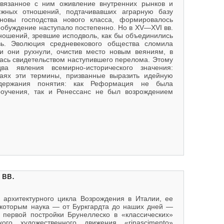
связанное с ним оживление внутренних рынков и
ежных отношений, подтачивавших аграрную базу
новы господства нового класса, формировалось
робуждение наступало постепенно. Но в XV—XVI вв.
ношений, зревшие исподволь, как бы объединились
ь. Эволюция средневекового общества сломила
 и они рухнули, очистив место новым веяниям, в
лась свидетельством наступившего перелома. Этому
ва явления всемирно-исторического значения:
аях эти термины, призванные выразить идейную
одержания понятия: как Реформация не была
роучения, так и Ренессанс не был возрождением
 вв.
архитектурного цикла Возрождения в Италии, ее
, которым наука — от Буркгардта до наших дней —
 первой постройки Брунеллеско в «классических»
о художественного движения «rinascimento»