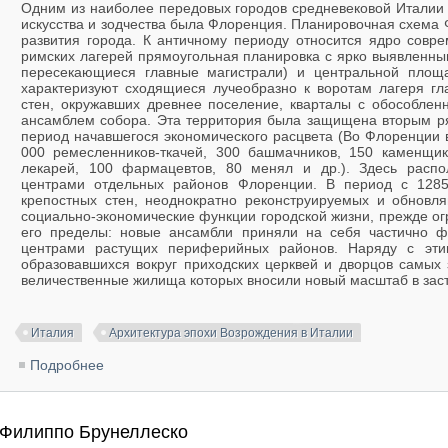
Одним из наиболее передовых городов средневековой Италии 
искусства и зодчества была Флоренция. Планировочная схема Ф
развития города. К античному периоду относится ядро совре
римских лагерей прямоугольная планировка с ярко выявленны
пересекающиеся главные магистрали) и центральной площ
характеризуют сходящиеся лучеобразно к воротам лагеря гл
стен, окружавших древнее поселение, кварталы с обособле
ансамблем собора. Эта территория была защищена вторым ря
период начавшегося экономического расцвета (Во Флоренции в
000 ремесленников-ткачей, 300 башмачников, 150 каменщик
лекарей, 100 фармацевтов, 80 менял и др.). Здесь распо
центрами отдельных районов Флоренции. В период с 1285
крепостных стен, неоднократно реконструируемых и обновл
социально-экономические функции городской жизни, прежде ог
его пределы: новые ансамбли приняли на себя частично фу
центрами растущих периферийных районов. Наряду с этим
образовавшихся вокруг приходских церквей и дворцов самых 
величественные жилища которых вносили новый масштаб в заст
Италия
Архитектура эпохи Возрождения в Италии
Подробнее
о Архитектура Тосканы, Умбрии, Марки эпохи Ранне
Филиппо Брунеллеско