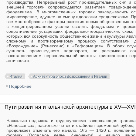
производства. Непрерывный рост производительных сил и 
внешней торговли сопровождаются развитием товарно-ден
феодализма. В многочисленных городах закладывались ос
мировоззрение, идущее на смену идеологии средневековья. П
все многообразные факторы развития новых общественных от
в концентрированном усилии свалить феодализм и церков
сопротивление устаревших феодально-теократических схем,
которых вся совокупность общественной жизни и культуры яви
сложному и противоречивому процессу сопутствовали д
«Возрождение» (Ренессанс) и «Реформация». В обоих случ
сущность происшедшего переворота, не раскрывают с
восстановлением первоначальной чистоты христианского ве
античности.
Италия
Архитектура эпохи Возрождения в Италии
Подробнее
о Архитектура эпохи Возрождения
Пути развития итальянской архитектуры в XV—XVI
Насколько подвижна и трудноуловима завершающая граница 
«Ренессанса», настолько четок и стабилен временной рубеж
продолжает отмечать его начало. Это — 1420 г., появление
формах (Оспедале дельи Инноченти) и начало широког