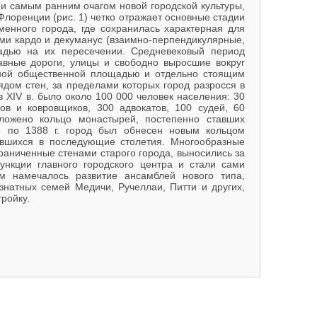
и самым ранним очагом новой городской культуры,
лоренции (рис. 1) четко отражает основные стадии
менного города, где сохранилась характерная для
ми кардо и декуманус (взаимно-перпендикулярные,
адью на их пересечении. Средневековый период
авные дороги, улицы и свободно выросшие вокруг
нной общественной площадью и отдельно стоящим
дом стен, за пределами которых город разросся в
 XIV в. было около 100 000 человек населения: 30
ов и ковровщиков, 300 адвокатов, 100 судей, 60
ложено кольцо монастырей, постепенно ставших
 по 1388 г. город был обнесен новым кольцом
явшихся в последующие столетия. Многообразные
раниченные стенами старого города, выносились за
нкции главного городского центра и стали сами
 намечалось развитие ансамблей нового типа,
знатных семей Медичи, Ручеллаи, Питти и других,
ройку.
го и Высокого Возрождения (1420—1520 гг.)