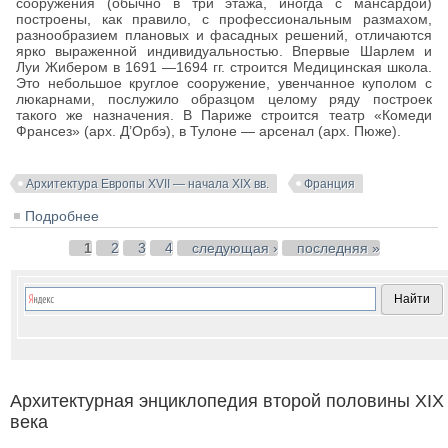
сооружения (обычно в три этажа, иногда с мансардой)
построены, как правило, с профессиональным размахом,
разнообразием плановых и фасадных решений, отличаются
ярко выраженной индивидуальностью. Впервые Шарлем и
Луи Жибером в 1691 —1694 гг. строится Медицинская школа.
Это небольшое круглое сооружение, увенчанное куполом с
люкарнами, послужило образцом целому ряду построек
такого же назначения. В Париже строится театр «Комеди
Франсез» (арх. Д’Орбэ), в Тулоне — арсенал (арх. Пюже).
Архитектура Европы XVII — начала XIX вв.
Франция
Подробнее
о Архитектура городских общественных построек
Франции в период правления Людовика XIV
Страницы
1
2
3
4
следующая ›
последняя »
Архитектурная энциклопедия второй половины XIX
века