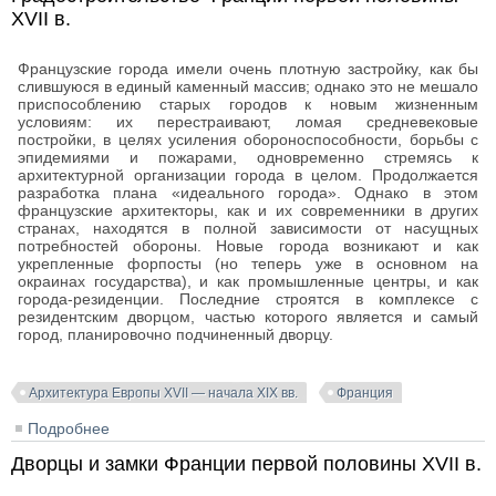
XVII в.
Французские города имели очень плотную застройку, как бы
слившуюся в единый каменный массив; однако это не мешало
приспособлению старых городов к новым жизненным
условиям: их перестраивают, ломая средневековые
постройки, в целях усиления обороноспособности, борьбы с
эпидемиями и пожарами, одновременно стремясь к
архитектурной организации города в целом. Продолжается
разработка плана «идеального города». Однако в этом
французские архитекторы, как и их современники в других
странах, находятся в полной зависимости от насущных
потребностей обороны. Новые города возникают и как
укрепленные форпосты (но теперь уже в основном на
окраинах государства), и как промышленные центры, и как
города-резиденции. Последние строятся в комплексе с
резидентским дворцом, частью которого является и самый
город, планировочно подчиненный дворцу.
Архитектура Европы XVII — начала XIX вв.
Франция
Подробнее
о Градостроительство Франции первой половины
XVII в.
Дворцы и замки Франции первой половины XVII в.