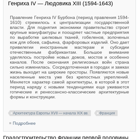
Генриха IV — Людовика XIII (1594-1643)
Правление Генриха IV Бурбона (период правления 1594-
1610) стремилось к централизации государственной
власти. Для поднятия экономики правительство строит
крупные мануфактуры и поощряет частные предприятия
по выработке шелковых тканей, гобеленов, золоченых
кож для обоев, сафьяна, фарфоровых изделий. Оно дает
привилегии иностранным мастерам и субсидии
отечественным фабрикантам. Большое внимание
уделялось постройке новых домов, мостов и особенно
каналов. После окончания религиозных войн страна
сильно изменилась. Сосредоточенная в городах и замках
жизнь выходит на широкие просторы. Появляются новые
населенные места уже без крепостных укреплений.
Меняется характер самой архитектуры, в которой в этот
период наряду с новыми тенденциями еще уживаются
готические и ренессансно-классические архитектурные
формы и конструкции.
Архитектура Европы XVII — начала XIX вв.
Франция
Подробнее
о Архитектура Франции периода правления
Генриха IV — Людовика XIII (1594-1643)
Градостроительство Франции первой половины