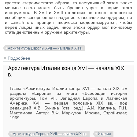
красоте «героического» образа, то наступившей затем эпохе
меньше всего может быть брошен упрек в порче этого
инструмента. В XVII и XVIII столетиях не только становится
всеобщим совершенное владение классическим ордером, но
и самый его принцип творчески модернизируется, чтобы
перед лицом иных задач, иной эпохи ордер мог по-новому
стать действенным оружием архитектуры.
Архитектура Европы XVII — начала XIX вв.
Подробнее
о Развитие европейской архитектуры конца XVI —
начала XIX в. Барокко и классицизм
Архитектура Италии конца XVI — начала XIX
в.
Глава «Архитектура Италии конца XVI — начала XIX в.»
раздела «Европа» из книги «Всеобщая история
архитектуры. Том VII. Западная Европа и Латинская
Америка. XVII — первая половина XIX вв.» под
редакцией А.В. Бунина (отв. ред.), А.И. Каплуна, П.Н.
Максимова. Автор: В.Ф. Маркузон. Москва, Стройиздат,
1969
Архитектура Европы XVII — начала XIX вв.
Италия