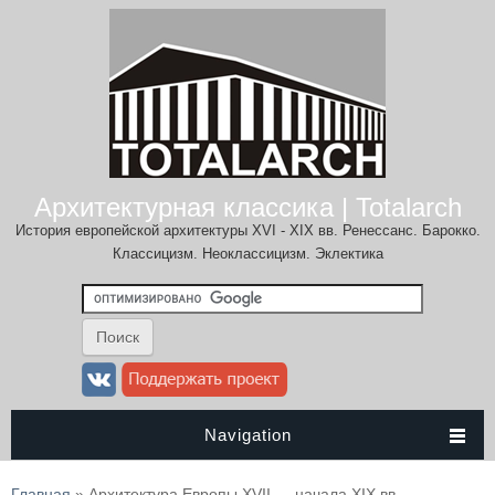
Архитектурная классика | Totalarch
История европейской архитектуры XVI - XIX вв. Ренессанс. Барокко.
Классицизм. Неоклассицизм. Эклектика
Navigation
Вы здесь
Главная
» Архитектура Европы XVII — начала XIX вв.