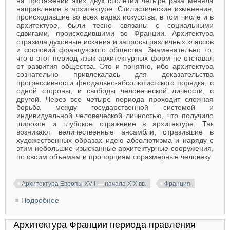
на протяжении этих двух столетий четыре раза меняла
направление в архитектуре. Стилистические изменения,
происходившие во всех видах искусства, в том числе и в
архитектуре, были тесно связаны с социальными
сдвигами, происходившими во Франции. Архитектура
отразила духовные искания и запросы различных классов
и сословий французского общества. Знаменательно то,
что в этот период язык архитектурных форм не отставал
от развития общества. Это и понятно, ибо архитектура
сознательно привлекалась для доказательства
прогрессивности феодально-абсолютистского порядка, с
одной стороны, и свободы человеческой личности, с
другой. Через все четыре периода проходит сложная
борьба между государственной системой и
индивидуальной человеческой личностью, что получило
широкое и глубокое отражение в архитектуре. Так
возникают величественные ансамбли, отразившие в
художественных образах идею абсолютизма и наряду с
этим небольшие изысканные архитектурные сооружения,
по своим объемам и пропорциям соразмерные человеку.
Архитектура Европы XVII — начала XIX вв.
Франция
Подробнее
о Архитектура Франции эпохи абсолютной
монархии XVII—XVIII вв.
Архитектура Франции периода правления