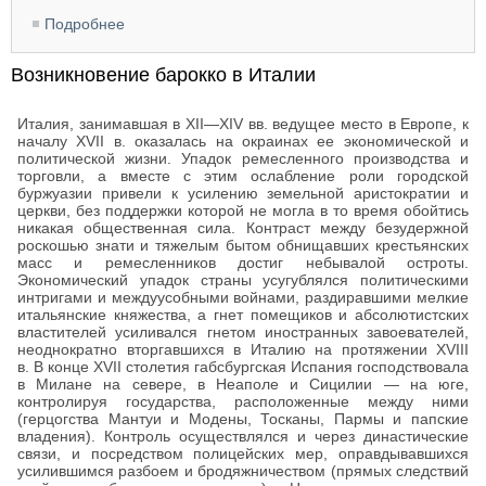
Подробнее
о Архитектура Италии конца XVI — начала XIX в.
Возникновение барокко в Италии
Италия, занимавшая в XII—XIV вв. ведущее место в Европе, к
началу XVII в. оказалась на окраинах ее экономической и
политической жизни. Упадок ремесленного производства и
торговли, а вместе с этим ослабление роли городской
буржуазии привели к усилению земельной аристократии и
церкви, без поддержки которой не могла в то время обойтись
никакая общественная сила. Контраст между безудержной
роскошью знати и тяжелым бытом обнищавших крестьянских
масс и ремесленников достиг небывалой остроты.
Экономический упадок страны усугублялся политическими
интригами и междуусобными войнами, раздиравшими мелкие
итальянские княжества, а гнет помещиков и абсолютистских
властителей усиливался гнетом иностранных завоевателей,
неоднократно вторгавшихся в Италию на протяжении XVIII
в. В конце XVII столетия габсбургская Испания господствовала
в Милане на севере, в Неаполе и Сицилии — на юге,
контролируя государства, расположенные между ними
(герцогства Мантуи и Модены, Тосканы, Пармы и папские
владения). Контроль осуществлялся и через династические
связи, и посредством полицейских мер, оправдывавшихся
усилившимся разбоем и бродяжничеством (прямых следствий