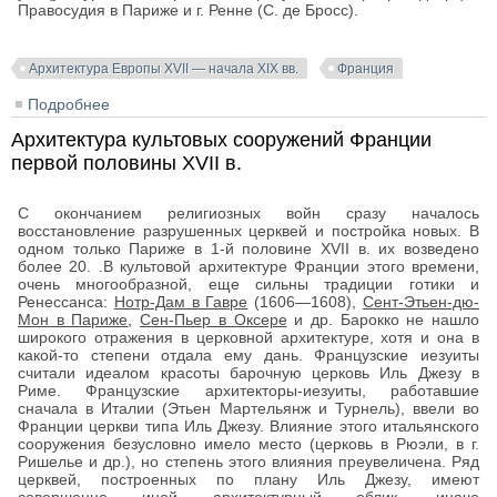
Правосудия в Париже и г. Ренне (С. де Бросс).
Архитектура Европы XVII — начала XIX вв.
Франция
Подробнее
о Архитектура городских общественных построек
Франции первой половины XVII в.
Архитектура культовых сооружений Франции
первой половины XVII в.
С окончанием религиозных войн сразу началось
восстановление разрушенных церквей и постройка новых. В
одном только Париже в 1-й половине XVII в. их возведено
более 20. .В культовой архитектуре Франции этого времени,
очень многообразной, еще сильны традиции готики и
Ренессанса:
Нотр-Дам в Гавре
(1606—1608),
Сент-Этьен-дю-
Мон в Париже
,
Сен-Пьер в Оксере
и др. Барокко не нашло
широкого отражения в церковной архитектуре, хотя и она в
какой-то степени отдала ему дань. Французские иезуиты
считали идеалом красоты барочную церковь Иль Джезу в
Риме. Французские архитекторы-иезуиты, работавшие
сначала в Италии (Этьен Мартельянж и Турнель), ввели во
Франции церкви типа Иль Джезу. Влияние этого итальянского
сооружения безусловно имело место (церковь в Рюэли, в г.
Ришелье и др.), но степень этого влияния преувеличена. Ряд
церквей, построенных по плану Иль Джезу, имеют