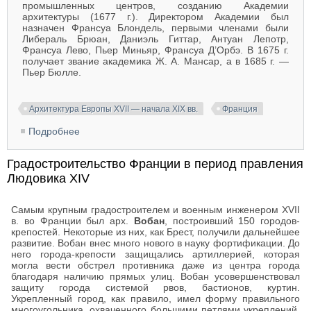
промышленных центров, созданию Академии
архитектуры (1677 г.). Директором Академии был
назначен Франсуа Блондель, первыми членами были
Либераль Брюан, Даниэль Гиттар, Антуан Лепотр,
Франсуа Лево, Пьер Миньяр, Франсуа Д’Орбэ. В 1675 г.
получает звание академика Ж. А. Мансар, а в 1685 г. —
Пьер Бюлле.
Архитектура Европы XVII — начала XIX вв.
Франция
Подробнее
о Архитектура Франции периода правления
Людовика XIV (1643-1715)
Градостроительство Франции в период правления
Людовика XIV
Самым крупным градостроителем и военным инженером XVII
в. во Франции был арх.
Вобан
, построивший 150 городов-
крепостей. Некоторые из них, как Брест, получили дальнейшее
развитие. Вобан внес много нового в науку фортификации. До
него города-крепости защищались артиллерией, которая
могла вести обстрел противника даже из центра города
благодаря наличию прямых улиц. Вобан усовершенствовал
защиту города системой рвов, бастионов, куртин.
Укрепленный город, как правило, имел форму правильного
многоугольника, охваченного большими петлями укреплений.