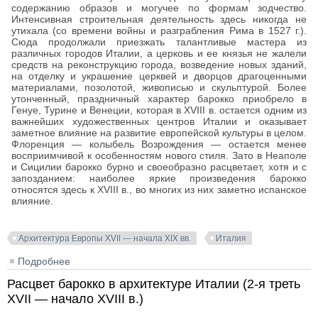
содержанию образов и могучее по формам зодчество.
Интенсивная строительная деятельность здесь никогда не
утихала (со времени войны и разграбления Рима в 1527 г.).
Сюда продолжали приезжать талантливые мастера из
различных городов Италии, а церковь и ее князья не жалели
средств на реконструкцию города, возведение новых зданий,
на отделку и украшение церквей и дворцов драгоценными
материалами, позолотой, живописью и скульптурой. Более
утонченный, праздничный характер барокко приобрело в
Генуе, Турине и Венеции, которая в XVIII в. остается одним из
важнейших художественных центров Италии и оказывает
заметное влияние на развитие европейской культуры в целом.
Флоренция — колыбель Возрождения — остается менее
восприимчивой к особенностям нового стиля. Зато в Неаполе
и Сицилии барокко бурно и своеобразно расцветает, хотя и с
запозданием: наиболее яркие произведения барокко
относятся здесь к XVIII в., во многих из них заметно испанское
влияние.
Архитектура Европы XVII — начала XIX вв.
Италия
Подробнее
о Ранний период барокко в архитектуре Италии
(конец XVI — начало XVII в.)
Расцвет барокко в архитектуре Италии (2-я треть
XVII — начало XVIII в.)