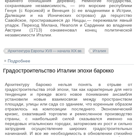
крайнего обнищания деревни). Немногие государства,
сохранявшие независимость, — это морские республики
Генуя (с Корсикой) и Венеция (с ее владениями в Истрии,
Далмации и на Ионических островах) да герцогство
Савойское, простиравшееся до Ниццы,— переживали явный
упадок. Переход Милана, Неаполя и Сардинии во владение
Австрии (1713) ознаменовал конец политической
независимости Италии.
Архитектура Европы XVII — начала XIX вв.
Италия
Подробнее
о Возникновение барокко в Италии
Градостроительство Италии эпохи барокко
Архитектуру барокко нельзя понять в отрыве от
градостроительства этой эпохи, так как характерные для него
тенденции и прежде всего новое понимание ансамбля
установили новые взаимосвязи между пространством
площади, улицы или сада со зданием, что коренным образом
отразилось на композиции последнего. Экономический
кризис, охвативший торговлю и ремесленное производство
страны, с наибольшей силой сказывался именно на
передовых итальянских городах, затормозив их рост и сильно
затруднив осуществление широких градостроительных
начинаний. И все же необходимость в обновлении стихийно