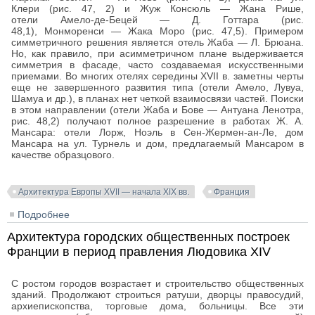
Клери (рис. 47, 2) и Жуж Консюль — Жана Рише,
отели Амело-де-Бецей — Д. Готтара (рис.
48,1), Монморенси — Жака Моро (рис. 47,5). Примером
симметричного решения является отель Жаба — Л. Брюана.
Но, как правило, при асимметричном плане выдерживается
симметрия в фасаде, часто создаваемая искусственными
приемами. Во многих отелях середины XVII в. заметны черты
еще не завершенного развития типа (отели Амело, Лувуа,
Шамуа и др.), в планах нет четкой взаимосвязи частей. Поиски
в этом направлении (отели Жаба и Бове — Антуана Ленотра,
рис. 48,2) получают полное разрешение в работах Ж. А.
Мансара: отели Лорж, Ноэль в Сен-Жермен-ан-Ле, дом
Мансара на ул. Турнель и дом, предлагаемый Мансаром в
качестве образцового.
Архитектура Европы XVII — начала XIX вв.
Франция
Подробнее
о Парижские отели в период правления Людовика
XIV
Архитектура городских общественных построек
Франции в период правления Людовика XIV
С ростом городов возрастает и строительство общественных
зданий. Продолжают строиться ратуши, дворцы правосудий,
архиепископства, торговые дома, больницы. Все эти