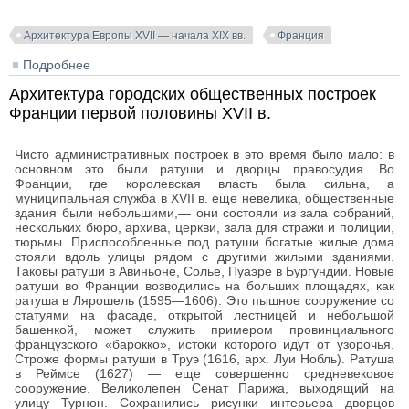
Архитектура Европы XVII — начала XIX вв.
Франция
Подробнее
о Жилые дома в Париже первой половины XVII в.
Архитектура городских общественных построек
Франции первой половины XVII в.
Чисто административных построек в это время было мало: в
основном это были ратуши и дворцы правосудия. Во
Франции, где королевская власть была сильна, а
муниципальная служба в XVII в. еще невелика, общественные
здания были небольшими,— они состояли из зала собраний,
нескольких бюро, архива, церкви, зала для стражи и полиции,
тюрьмы. Приспособленные под ратуши богатые жилые дома
стояли вдоль улицы рядом с другими жилыми зданиями.
Таковы ратуши в Авиньоне, Солье, Пуаэре в Бургундии. Новые
ратуши во Франции возводились на больших площадях, как
ратуша в Лярошель (1595—1606). Это пышное сооружение со
статуями на фасаде, открытой лестницей и небольшой
башенкой, может служить примером провинциального
французского «барокко», истоки которого идут от узорочья.
Строже формы ратуши в Труэ (1616, арх. Луи Нобль). Ратуша
в Реймсе (1627) — еще совершенно средневековое
сооружение. Великолепен Сенат Парижа, выходящий на
улицу Турнон. Сохранились рисунки интерьера дворцов