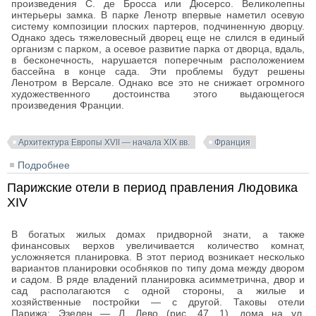
произведения С. де Бросса или Дюсерсо. Великолепны
интерьеры замка. В парке Ленотр впервые наметил осевую
систему композиции плоских партеров, подчиненную дворцу.
Однако здесь тяжеловесный дворец еще не слился в единый
организм с парком, а осевое развитие парка от дворца, вдаль,
в бесконечность, нарушается поперечным расположением
бассейна в конце сада. Эти проблемы будут решены
Ленотром в Версале. Однако все это не снижает огромного
художественного достоинства этого выдающегося
произведения Франции.
Архитектура Европы XVII — начала XIX вв.
Франция
Подробнее
о Дворцы и замки Франции в период правления
Людовика XIV
Парижские отели в период правления Людовика
XIV
В богатых жилых домах придворной знати, а также
финансовых верхов увеличивается количество комнат,
усложняется планировка. В этот период возникает несколько
вариантов планировки особняков по типу дома между двором
и садом. В ряде владений планировка асимметрична, двор и
сад располагаются с одной стороны, а жилые и
хозяйственные постройки — с другой. Таковы отели
Парижа: Эзелен — Л. Лево (рис. 47, 1), дома на ул.