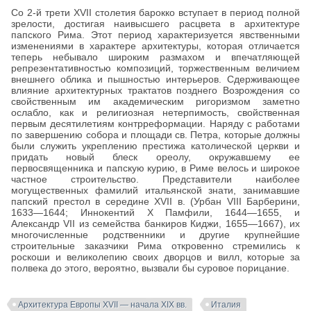
Со 2-й трети XVII столетия барокко вступает в период полной
зрелости, достигая наивысшего расцвета в архитектуре
папского Рима. Этот период характеризуется явственными
изменениями в характере архитектуры, которая отличается
теперь небывало широким размахом и впечатляющей
репрезентативностью композиций, торжественным величием
внешнего облика и пышностью интерьеров. Сдерживающее
влияние архитектурных трактатов позднего Возрождения со
свойственным им академическим ригоризмом заметно
ослабло, как и религиозная нетерпимость, свойственная
первым десятилетиям контрреформации. Наряду с работами
по завершению собора и площади св. Петра, которые должны
были служить укреплению престижа католической церкви и
придать новый блеск ореолу, окружавшему ее
первосвященника и папскую курию, в Риме велось и широкое
частное строительство. Представители наиболее
могущественных фамилий итальянской знати, занимавшие
папский престол в середине XVII в. (Урбан VIII Барберини,
1633—1644; Иннокентий X Памфили, 1644—1655, и
Александр VII из семейства банкиров Киджи, 1655—1667), их
многочисленные родственники и другие крупнейшие
строительные заказчики Рима откровенно стремились к
роскоши и великолепию своих дворцов и вилл, которые за
полвека до этого, вероятно, вызвали бы суровое порицание.
Архитектура Европы XVII — начала XIX вв.
Италия