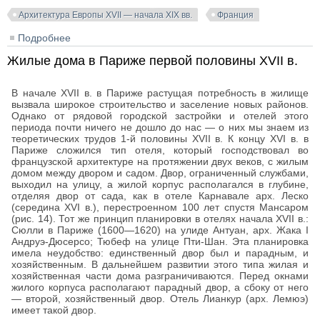
Архитектура Европы XVII — начала XIX вв.
Франция
Подробнее
о Дворцы и замки Франции первой половины XVII в.
Жилые дома в Париже первой половины XVII в.
В начале XVII в. в Париже растущая потребность в жилище
вызвала широкое строительство и заселение новых районов.
Однако от рядовой городской застройки и отелей этого
периода почти ничего не дошло до нас — о них мы знаем из
теоретических трудов 1-й половины XVII в. К концу XVI в. в
Париже сложился тип отеля, который господствовал во
французской архитектуре на протяжении двух веков, с жилым
домом между двором и садом. Двор, ограниченный службами,
выходил на улицу, а жилой корпус располагался в глубине,
отделяя двор от сада, как в отеле Карнавале арх. Леско
(середина XVI в.), перестроенном 100 лет спустя Мансаром
(рис. 14). Тот же принцип планировки в отелях начала XVII в.:
Сюлли в Париже (1600—1620) на улиде Антуан, арх. Жака I
Андруэ-Дюсерсо; Тюбеф на улице Пти-Шан. Эта планировка
имела неудобство: единственный двор был и парадным, и
хозяйственным. В дальнейшем развитии этого типа жилая и
хозяйственная части дома разграничиваются. Перед окнами
жилого корпуса располагают парадный двор, а сбоку от него
— второй, хозяйственный двор. Отель Лианкур (арх. Лемюэ)
имеет такой двор.