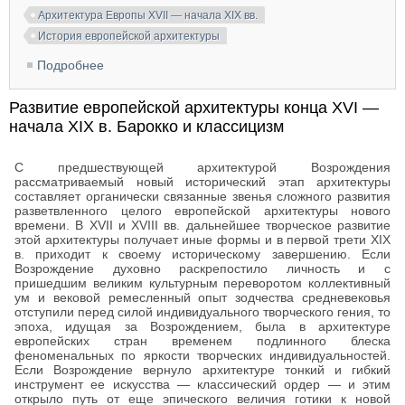
Архитектура Европы XVII — начала XIX вв.
История европейской архитектуры
Подробнее
о Архитектура Европы XVII — начала XIX вв.
(Всеобщая история архитектуры)
Развитие европейской архитектуры конца XVI —
начала XIX в. Барокко и классицизм
С предшествующей архитектурой Возрождения
рассматриваемый новый исторический этап архитектуры
составляет органически связанные звенья сложного развития
разветвленного целого европейской архитектуры нового
времени. В XVII и XVIII вв. дальнейшее творческое развитие
этой архитектуры получает иные формы и в первой трети XIX
в. приходит к своему историческому завершению. Если
Возрождение духовно раскрепостило личность и с
пришедшим великим культурным переворотом коллективный
ум и вековой ремесленный опыт зодчества средневековья
отступили перед силой индивидуального творческого гения, то
эпоха, идущая за Возрождением, была в архитектуре
европейских стран временем подлинного блеска
феноменальных по яркости творческих индивидуальностей.
Если Возрождение вернуло архитектуре тонкий и гибкий
инструмент ее искусства — классический ордер — и этим
открыло путь от еще эпического величия готики к новой