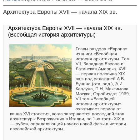
Архитектура Европы XVII — начала XIX вв.
Архитектура Европы XVII — начала XIX вв.
(Всеобщая история архитектуры)
Главы раздела «Европа»
из книги «Всеобщая
история архитектуры. Том
VII. Западная Европа и
Латинская Америка. XVII
— первая половина XIX
вв.» под редакцией А.В.
Бунина (отв. ред.), А.И.
Каплуна, П.Н. Максимова.
Москва, Стройиздат, 1969.
VII том «Всеобщей
истории архитектуры»
охватывает период от
конца XVI столетия, когда завершается последний этап
архитектуры Возрождения в Италии, по 1-ю треть XIX в.
— рубеж, определяющий начало новой фазы в истории
европейской архитектуры.