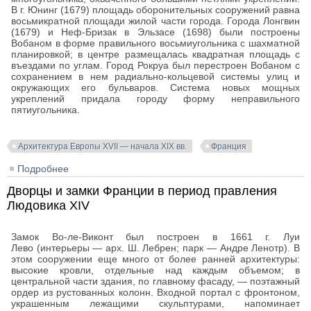
В г. Юнинг (1679) площадь оборонительных сооружений равна
восьмикратной площади жилой части города. Города Лонгвин
(1679) и Неф-Бризак в Эльзасе (1698) были построены
Вобаном в форме правильного восьмиугольника с шахматной
планировкой; в центре размещалась квадратная площадь с
въездами по углам. Город Рокруа был перестроен Вобаном с
сохранением в нем радиально-кольцевой системы улиц и
окружающих его бульваров. Система новых мощных
укреплений придала городу форму неправильного
пятиугольника.
Архитектура Европы XVII — начала XIX вв.
Франция
Подробнее
о Градостроительство Франции в период правления
Людовика XIV
Дворцы и замки Франции в период правления
Людовика XIV
Замок Во-ле-Виконт был построен в 1661 г. Луи
Лево (интерьеры — арх. Ш. Лебрен; парк — Андре Ленотр). В
этом сооружении еще много от более ранней архитектуры:
высокие кровли, отдельные над каждым объемом; в
центральной части здания, по главному фасаду, — поэтажный
ордер из рустованных колонн. Входной портал с фронтоном,
украшенным лежащими скульптурами, напоминает