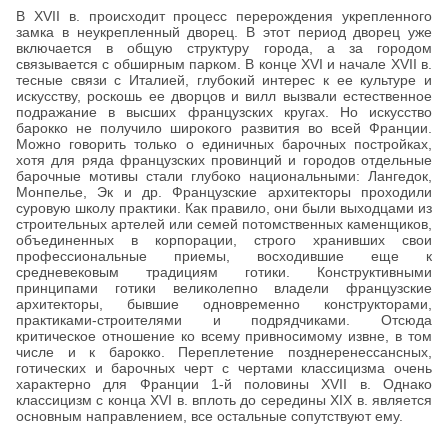
В XVII в. происходит процесс перерождения укрепленного
замка в неукрепленный дворец. В этот период дворец уже
включается в общую структуру города, а за городом
связывается с обширным парком. В конце XVI и начале XVII в.
тесные связи с Италией, глубокий интерес к ее культуре и
искусству, роскошь ее дворцов и вилл вызвали естественное
подражание в высших французских кругах. Но искусство
барокко не получило широкого развития во всей Франции.
Можно говорить только о единичных барочных постройках,
хотя для ряда французских провинций и городов отдельные
барочные мотивы стали глубоко национальными: Лангедок,
Монпелье, Эк и др. Французские архитекторы проходили
суровую школу практики. Как правило, они были выходцами из
строительных артелей или семей потомственных каменщиков,
объединенных в корпорации, строго хранивших свои
профессиональные приемы, восходившие еще к
средневековым традициям готики. Конструктивными
принципами готики великолепно владели французские
архитекторы, бывшие одновременно конструкторами,
практиками-строителями и подрядчиками. Отсюда
критическое отношение ко всему привносимому извне, в том
числе и к барокко. Переплетение позднеренессансных,
готических и барочных черт с чертами классицизма очень
характерно для Франции 1-й половины XVII в. Однако
классицизм с конца XVI в. вплоть до середины XIX в. является
основным направлением, все остальные сопутствуют ему.