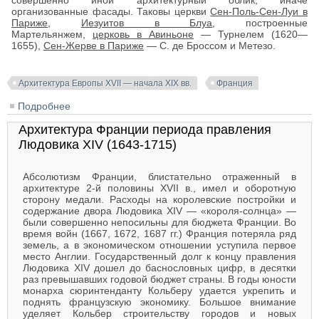
совершенно иной архитектурный облик, иначе
организованные фасады. Таковы церкви
Сен-Поль-Сен-Луи в
Париже
,
Иезуитов в Блуа
, построенные
Мартельянжем,
церковь в Авиньоне
— Турнелем (1620—
1655),
Сен-Жерве в Париже
— С. де Броссом и Метезо.
Архитектура Европы XVII — начала XIX вв.
Франция
Подробнее
о Архитектура культовых сооружений Франции
первой половины XVII в.
Архитектура Франции периода правления
Людовика XIV (1643-1715)
Абсолютизм Франции, блистательно отраженный в
архитектуре 2-й половины XVII в., имел и оборотную
сторону медали. Расходы на королевские постройки и
содержание двора Людовика XIV — «короля-солнца» —
были совершенно непосильны для бюджета Франции. Во
время войн (1667, 1672, 1687 гг.) Франция потеряла ряд
земель, а в экономическом отношении уступила первое
место Англии. Государственный долг к концу правления
Людовика XIV дошел до баснословных цифр, в десятки
раз превышавших годовой бюджет страны. В годы юности
монарха сюринтенданту Кольберу удается укрепить и
поднять французскую экономику. Большое внимание
уделяет Кольбер строительству городов и новых