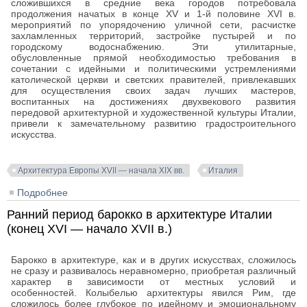
сложившихся в средние века городов потребовала
продолжения начатых в конце XV и 1-й половине XVI в.
мероприятий по упорядочению уличной сети, расчистке
захламленных территорий, застройке пустырей и по
городскому водоснабжению. Эти утилитарные,
обусловленные прямой необходимостью требования в
сочетании с идейными и политическими устремлениями
католической церкви и светских правителей, привлекавших
для осуществления своих задач лучших мастеров,
воспитанных на достижениях двухвекового развития
передовой архитектурной и художественной культуры Италии,
привели к замечательному развитию градостроительного
искусства.
Архитектура Европы XVII — начала XIX вв.
Италия
Подробнее
о Градостроительство Италии эпохи барокко
Ранний период барокко в архитектуре Италии
(конец XVI — начало XVII в.)
Барокко в архитектуре, как и в других искусствах, сложилось
не сразу и развивалось неравномерно, приобретая различный
характер в зависимости от местных условий и
особенностей. Колыбелью архитектуры явился Рим, где
сложилось более глубокое по идейному и эмоциональному