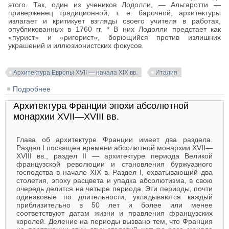
этого. Так, один из учеников Лодолли, — Альгаротти —
приверженец традиционной, т. е. барочной, архитектуры
излагает и критикует взгляды своего учителя в работах,
опубликованных в 1760 гг. * В них Лодолли предстает как
«пурист» и «ригорист», борющийся против излишних
украшений и иллюзионистских фокусов.
Архитектура Европы XVII — начала XIX вв.
Италия
Подробнее
о Классицизм в архитектуре Италии (середина XVIII
— начало XIX в.)
Архитектура Франции эпохи абсолютной
монархии XVII—XVIII вв.
Глава об архитектуре Франции имеет два раздела.
Раздел I посвящен времени абсолютной монархии XVII—
XVIII вв., раздел II — архитектуре периода Великой
французской революции и становления буржуазного
господства в начале XIX в. Раздел I, охватывающий два
столетия, эпоху расцвета и упадка абсолютизма, в свою
очередь делится на четыре периода. Эти периоды, почти
одинаковые по длительности, укладываются каждый
приблизительно в 50 лет и более или менее
соответствуют датам жизни и правления французских
королей. Деление на периоды вызвано тем, что Франция