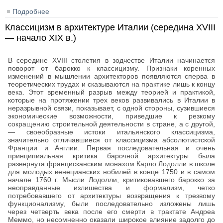
Подробнее
о Расцвет барокко в архитектуре Италии (2-я треть
XVII — начало XVIII в.)
Классицизм в архитектуре Италии (середина XVIII
— начало XIX в.)
В середине XVIII столетия в зодчестве Италии начинается
поворот от барокко к классицизму. Признаки коренных
изменений в мышлении архитекторов появляются сперва в
теоретических трудах и сказываются на практике лишь к концу
века. Этот временный разрыв между теорией и практикой,
которые на протяжении трех веков развивались в Италии в
неразрывной связи, показывает, с одной стороны, сузившиеся
экономические возможности, приведшие к резкому
сокращению строительной деятельности в стране, а с другой,
— своеобразные истоки итальянского классицизма,
значительно отличавшиеся от классицизма абсолютистской
Франции и Англии. Первая последовательная и очень
принципиальная критика барочной архитектуры была
развернута францисканским монахом Карло Лодолли в школе
для молодых венецианских нобилей в конце 1750 и в самом
начале 1760 г. Мысли Лодолли, критиковавшего барокко за
неоправданные излишества и формализм, четко
потребовавшего от архитектуры возвращения к трезвому
функционализму, были последовательно изложены лишь
через четверть века после его смерти в трактате Андреа
Меммо, но несомненно оказали широкое влияние задолго до