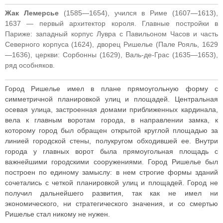
Жак Лемерсье
(1585—1654), учился в Риме (1607—1613),
1637 — первый архитектор короля. Главные постройки в
Париже: западный корпус Лувра с Павильоном Часов и часть
Северного корпуса (1624), дворец Ришелье (Пале Рояль, 1629
—1636), церкви: Сорбонны (1629), Валь-де-Грас (1635—1653),
ряд особняков.
Город Ришелье имел в плане прямоугольную форму с
симметричной планировкой улиц и площадей. Центральная
осевая улица, застроенная домами приближенных кардинала,
вела к главным воротам города, в направлении замка, к
которому город был обращен открытой круглой площадью за
линией городской стены, полукругом обходившей ее. Внутри
города у главных ворот была прямоугольная площадь с
важнейшими городскими сооружениями. Город Ришелье был
построен по единому замыслу: в нем строгие формы зданий
сочетались с четкой планировкой улиц и площадей. Город не
получил дальнейшего развития, так как не имел ни
экономического, ни стратегического значения, и со смертью
Ришелье стал никому не нужен.