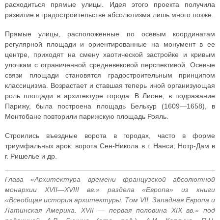
расходиться прямые улицы. Идея этого проекта получила
развитие в градостроительстве абсолютизма лишь много позже.
Прямые улицы, расположенные по осевым координатам
регулярной площади и ориентированные на монумент в ее
центре, приходят на смену хаотической застройке и кривым
улочкам с ограниченной средневековой перспективой. Осевые
связи площади становятся градостроительным принципом
классицизма. Возрастает и ставшая теперь иной организующая
роль площади в архитектуре города. В Лионе, в подражание
Парижу, была построена площадь Белькур (1609—1658), в
Монтобане повторили парижскую площадь Рояль.
Строились въездные ворота в городах, часто в форме
триумфальных арок: ворота Сен-Никола в г. Нанси; Нотр-Дам в
г. Ришелье и др.
Глава «Архитектура времени французской абсолютной
монархии XVII—XVIII вв.» раздела «Европа» из книги
«Всеобщая история архитектуры. Том VII. Западная Европа и
Латинская Америка. XVII — первая половина XIX вв.» под