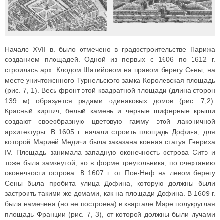
Начало XVII в. было отмечено в градостроительстве Парижа
созданием площадей. Одной из первых с 1606 по 1612 г.
строилась арх. Клодом Шатийоном на правом берегу Сены, на
месте уничтоженного Турнельского замка Королевская площадь
(рис. 7, 1). Весь фронт этой квадратной площади (длина сторон
139 м) образуется рядами одинаковых домов (рис. 7,2).
Красный кирпич, белый камень и черные шиферные крыши
создают своеобразную цветовую гамму этой лаконичной
архитектуры. В 1605 г. начали строить площадь Дофина, для
которой Марией Медичи была заказана конная статуя Генриха
IV. Площадь занимала западную оконечность острова Ситэ и
тоже была замкнутой, но в форме треугольника, по очертанию
оконечности острова. В 1607 г. от Пон-Неф на левом берегу
Сены была пробита улица Дофина, которую должны были
застроить такими же домами, как на площади Дофина. В 1609 г.
была намечена (но не построена) в квартале Маре полукруглая
площадь Франции (рис. 7, 3), от которой должны были лучами