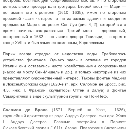
построек, обычных для средневековых мостов, и по сторонам
центрального проезда шли тротуары. Второй мост — Мари —
по имени его строителя (1610—1635), имел по сторонам
проезжей части четырех- и пятиэтажные здания и соединял
предместье Маре с островом Сен-Луи (рис. 4, 2), который в это
время начинал застраиваться. Третий мост — деревянный,
построенный в 1632 г. по линии дворца Тюильри,— сгорел в
конце XVII в. и был заменен каменным, Королевским.
Париж всегда страдал от недостатка воды. Требовалось
устройство фонтанов. Однако здесь в отличие от городов
Италии они оставались чисто хозяйственными сооружениями
(насос на мосту Сен-Мишель и др.), и только некоторые из них
представляют художественный интерес. Таковы фонтан Медичи
в Люксембургском саду (1620-е гг., арх. Саломон де Бросс, рис.
4,5, инж. Т. Франсин, скульпторы Оттен и Валуа) и фонтан
Самаритянки в виде скульптурной группы на Пон-Неф.
Саломон де Бросс
(1571, Верней на Уазе,— 1626),
крупнейший архитектор из рода Андруэ Дюсерсо, сын арх. Жака
I Андруэ Дюсерсо. Главные постройки в Париже:
Люксембургский дворец (1611), Дворец Правосудия (интерьеры