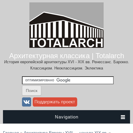
Архитектурная классика | Totalarch
История европейской архитектуры XVI - XIX вв. Ренессанс. Барокко.
Классицизм. Неоклассицизм. Эклектика
Navigation
Вы здесь
Главная
»
Архитектура Европы XVII — начала XIX вв.
»