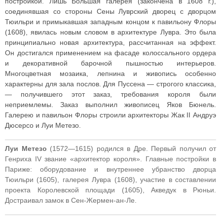
постройкой. Лишь Большая галерея (закончена в 1608 г.),
соединявшая со стороны Сены Луврский дворец с дворцом
Тюильри и примыкавшая западным концом к павильону Флоры
(1608), явилась новым словом в архитектуре Лувра. Это была
принципиально новая архитектура, рассчитанная на эффект.
Он достигался применением на фасаде колоссального ордера
и декоративной барочной пышностью интерьеров.
Многоцветная мозаика, лепнина и живопись особенно
характерны для зала послов. Для Пуссена — строгого классика,
— получившего этот заказ, требования короля были
неприемлемы. Заказ выполнил живописец Яков Бюнель.
Галерею и павильон Флоры строили архитекторы Жак II Андруэ
Дюсерсо и Луи Метезо.
Луи Метезо
(1572—1615) родился в Дре. Первый получил от
Генриха IV звание «архитектор короля». Главные постройки в
Париже: оборудование и внутреннее убранство дворца
Тюильри (1605), галерея Лувра (1608), участие в составлении
проекта Королевской площади (1605), Акведук в Рюньи.
Достраивал замок в Сен-Жермен-ан-Ле.