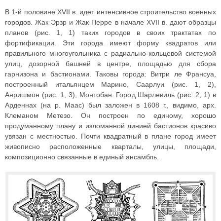
В 1-й половине XVII в. идет интенсивное строительство военных
городов. Жак Эрзр и Жак Перре в начале XVII в. дают образцы
планов (рис. 1, 1) таких городов в своих трактатах по
фортификации. Эти города имеют форму квадратов или
правильного многоугольника с радиально-кольцевой системой
улиц, дозорной башней в центре, площадью для сбора
гарнизона и бастионами. Таковы города: Витри ле Франсуа,
построенный итальянцем Марино, Саарлуи (рис. 1, 2),
Анришмон (рис. 1, 3), Монтобан. Город Шарлевиль (рис. 2, 1) в
Арденнах (на р. Маас) был заложен в 1608 г., видимо, арх.
Клеманом Метезо. Он построен по единому, хорошо
продуманному плану и изломанной линией бастионов красиво
увязан с местностью. Почти квадратный в плане город имеет
живописно расположенные кварталы, улицы, площади,
композиционно связанные в единый ансамбль.