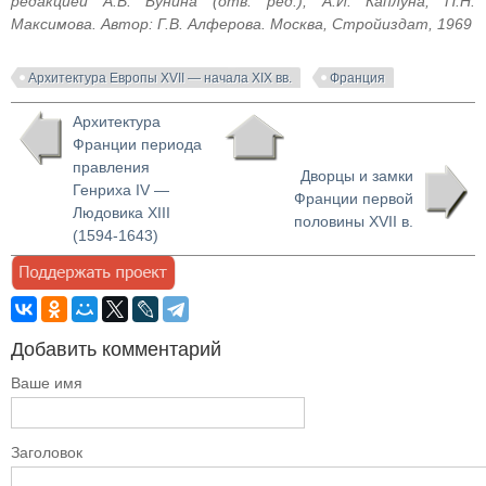
редакцией А.В. Бунина (отв. ред.), А.И. Каплуна, П.Н.
Максимова. Автор: Г.В. Алферова. Москва, Стройиздат, 1969
Архитектура Европы XVII — начала XIX вв.
Франция
Архитектура
Франции периода
правления
Дворцы и замки
Генриха IV —
Франции первой
Людовика XIII
половины XVII в.
(1594-1643)
Добавить комментарий
Ваше имя
Заголовок