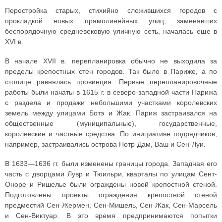
Перестройка старых, стихийно сложившихся городов с
прокладкой новых прямолинейных улиц, заменявших
беспорядочную средневековую уличную сеть, началась еще в
XVI в.
В начале XVII в. перепланировка обычно не выходила за
пределы крепостных стен городов. Так было в Париже, а по
столице равнялась провинция. Первые перепланировочные
работы были начаты в 1615 г. в северо-западной части Парижа
с раздела и продажи небольшими участками королевских
земель между улицами Ботэ и Жак. Париж застраивался на
общественные (муниципальные), государственные,
королевские и частные средства. По инициативе подрядчиков,
например, застраивались острова Нотр-Дам, Ваш и Сен-Луи.
В 1633—1636 гг. были изменены границы города. Западная его
часть с дворцами Лувр и Тюильри, кварталы по улицам Сент-
Оноре и Ришелье были ограждены новой крепостной стеной.
Подготовлены проекты ограждения крепостной стеной
предместий Сен-Жермен, Сен-Мишель, Сен-Жак, Сен-Марсель
и Сен-Виктуар. В это время предпринимаются попытки