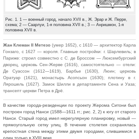
Рис. 1. 1 — военный город, начало XVII в., Ж. Эрар и Ж. Перре,
схема; 2 — Саарлуи, 1-я половина XVII в.; 3 — Анришмон, 1-я
половина XVII в.
Жан Клеман II Метезо
(умер 1652), с 1610 — архитектор Карла
Гонзаго, с 1627 — короля. Главные постройки: г. Шарлевиль; в
Париже: строил совместно с С. де Броссом — Люксембургский
дворец, церковь Сен-Жерве (1616), самостоятельно — отели:
Де Суассон (1612—1619), Барбье (1630), Люин; церковь
Оратуар (1621), монастырь Асопсьон (1630); плотину в г.
Лярошель (1627). Замок Шилли в департаменте Сена и Уаза;
трансепт церкви Петра в Дрё.
В качестве города-резиденции по проекту Жерома Ситони был
построен город Нанси (1588—1611 гг.; рис. 2, 2) к югу от старого
Нанси. Старый город имел нерегулярную планировку, новый —
прямоугольную сетку улиц. В течение столетия сохранялась
крепостная стена между этими двумя городами, слившимися в
один только в XVIII веке.