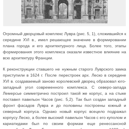
Огромный дворцовый комплекс Лувра (рис. 5, 1), сложившийся к
середине XVI в., имел решающее значение в формировании
плана города и его архитектурного лица. Более того, этапы
формирования этого комплекса оказали известное влияние на
всю архитектуру Франции.
К реконструкции ставшего не нужным старого Луврского замка
приступили в 1624 г. После перестроек арх. Леско в середине
XVI в. создаваемый заново королевский дворец образовал юго-
западный угол современного комплекса. С северо-запада
Лемерсье симметрично построил такой же корпус, а на стыке
поставил павильон Часов (рис. 5,2). Так был создан западный
фронт фасадов Лувра и до половины построены южный и
северный корпуса. Однако новый корпус всецело подражал
корпусу Леско, а более высокий павильон Часов с его куполом и
кариатидами был по своим формам еще ренессансной