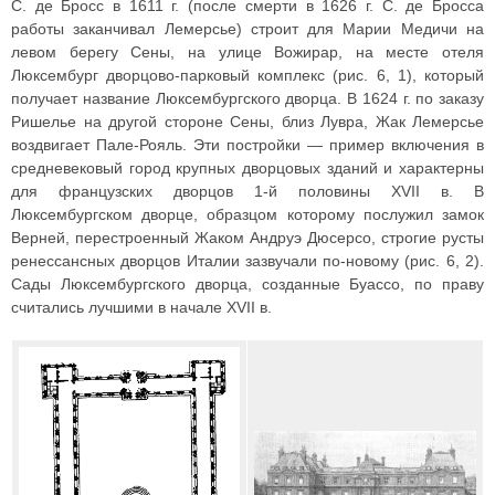
С. де Бросс в 1611 г. (после смерти в 1626 г. С. де Бросса
работы заканчивал Лемерсье) строит для Марии Медичи на
левом берегу Сены, на улице Вожирар, на месте отеля
Люксембург дворцово-парковый комплекс (рис. 6, 1), который
получает название Люксембургского дворца. В 1624 г. по заказу
Ришелье на другой стороне Сены, близ Лувра, Жак Лемерсье
воздвигает Пале-Рояль. Эти постройки — пример включения в
средневековый город крупных дворцовых зданий и характерны
для французских дворцов 1-й половины XVII в. В
Люксембургском дворце, образцом которому послужил замок
Верней, перестроенный Жаком Андруэ Дюсерсо, строгие русты
ренессансных дворцов Италии зазвучали по-новому (рис. 6, 2).
Сады Люксембургского дворца, созданные Буассо, по праву
считались лучшими в начале XVII в.