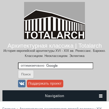
Архитектурная классика | Totalarch
История европейской архитектуры XVI - XIX вв. Ренессанс. Барокко.
Классицизм. Неоклассицизм. Эклектика
Navigation
Вы здесь
Главная
»
Архитектурная энциклопедия второй половины XIX