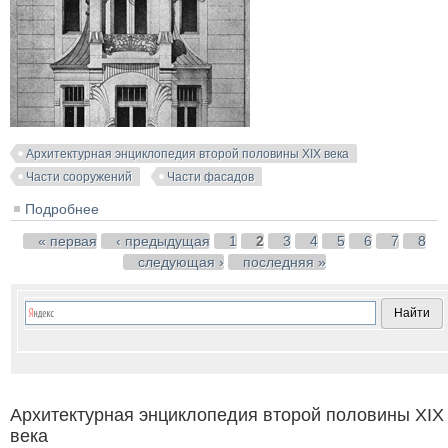
Архитектурная энциклопедия второй половины XIX века
Части сооружений
Части фасадов
Подробнее
о Доходный дом в Вене. Rothenthurmstrasse, 29.
Архитектор Karl Stephan
Страницы
« первая
‹ предыдущая
1
2
3
4
5
6
7
8
следующая ›
последняя »
Архитектурная энциклопедия второй половины XIX
века