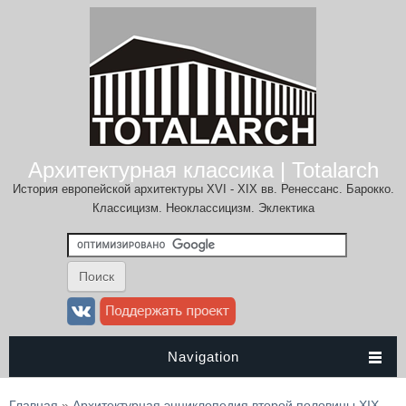
Архитектурная классика | Totalarch
История европейской архитектуры XVI - XIX вв. Ренессанс. Барокко.
Классицизм. Неоклассицизм. Эклектика
Navigation
Вы здесь
Главная
»
Архитектурная энциклопедия второй половины XIX