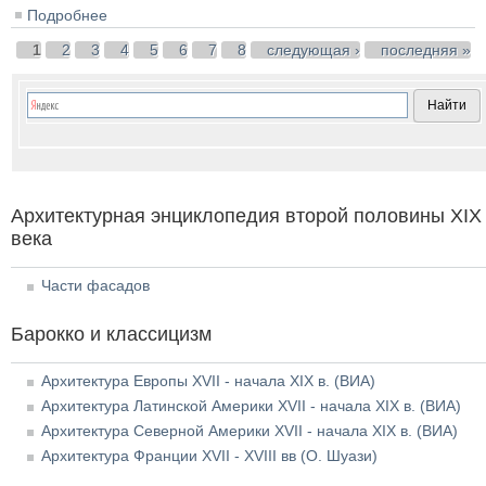
Подробнее
о Доходный дом в Будапеште. Perczel Mor.
Архитекторы Karman & Julius von Ullmann
Страницы
1
2
3
4
5
6
7
8
следующая ›
последняя »
Архитектурная энциклопедия второй половины XIX
века
Части фасадов
Барокко и классицизм
Архитектура Европы XVII - начала XIX в. (ВИА)
Архитектура Латинской Америки XVII - начала XIX в. (ВИА)
Архитектура Северной Америки XVII - начала XIX в. (ВИА)
Архитектура Франции XVII - XVIII вв (О. Шуази)