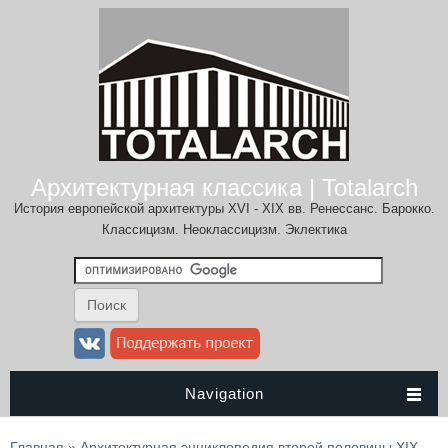
Архитектурная классика | Totalarch
История европейской архитектуры XVI - XIX вв. Ренессанс. Барокко.
Классицизм. Неоклассицизм. Эклектика
Navigation
Вы здесь
Главная
»
Архитектурная энциклопедия второй половины XIX