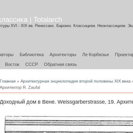
лассика | Totalarch
туры XVI - XIX вв. Ренессанс. Барокко. Классицизм. Неоклассицизм. Эк
Авторы
Библиотека
Архитекторы
Ле Корбюзье
Проекти
Восток
СССР
Обратная связь
Вы здесь
Главная
»
Архитектурная энциклопедия второй половины XIX века
»
Архитектор R. Zaufal
Доходный дом в Вене. Weissgarberstrasse, 19. Архите