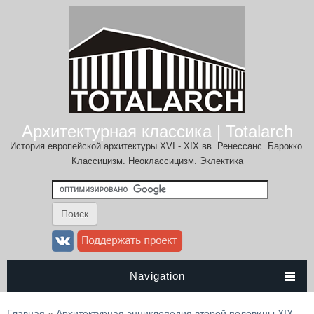
Архитектурная классика | Totalarch
История европейской архитектуры XVI - XIX вв. Ренессанс. Барокко.
Классицизм. Неоклассицизм. Эклектика
Navigation
Вы здесь
Главная
»
Архитектурная энциклопедия второй половины XIX