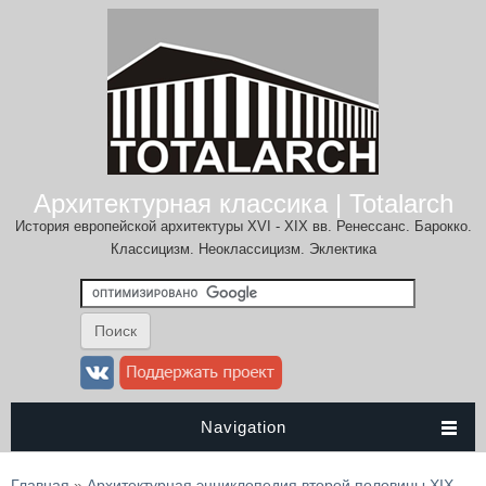
Архитектурная классика | Totalarch
История европейской архитектуры XVI - XIX вв. Ренессанс. Барокко.
Классицизм. Неоклассицизм. Эклектика
Navigation
Вы здесь
Главная
»
Архитектурная энциклопедия второй половины XIX