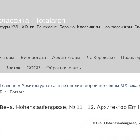
лассика | Totalarch
туры XVI - XIX вв. Ренессанс. Барокко. Классицизм. Неоклассицизм. Эк
Авторы
Библиотека
Архитекторы
Ле Корбюзье
Проекти
Восток
СССР
Обратная связь
Вы здесь
Главная
»
Архитектурная энциклопедия второй половины XIX века
»
R. v. Forster
Вена. Hohenstaufengasse, № 11 - 13. Архитектор Emil R