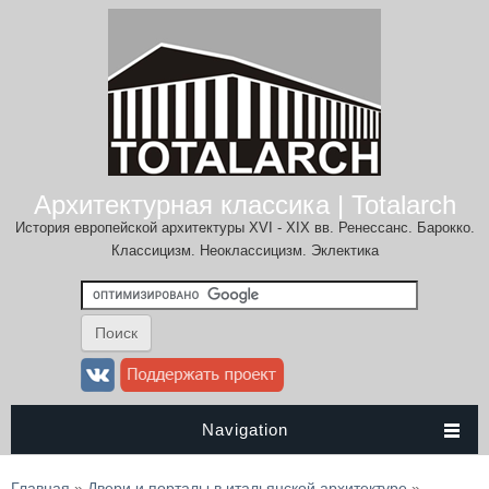
Архитектурная классика | Totalarch
История европейской архитектуры XVI - XIX вв. Ренессанс. Барокко.
Классицизм. Неоклассицизм. Эклектика
Navigation
Вы здесь
Главная
»
Двери и порталы в итальянской архитектуре
»