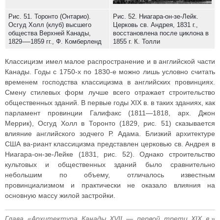
Рис. 51. Торонто (Онтарио).
Рис. 52. Ниагара-он-зе-Лейк.
Осгуд Холл (клуб) высшего
Церковь св. Андрея, 1831 г.,
общества Верхней Канады,
восстановлена после циклона в
1829-—1859 гг., Ф. Комберленд
1855 г. К. Толли
Классицизм имел малое распространение и в английской части
Канады. Годы с 1750-х по 1830-е можно лишь условно считать
временем господства классицизма в английских провинциях.
Смену стилевых форм лучше всего отражает строительство
общественных зданий. В первые годы XIX в. в таких зданиях, как
парламент провинции Галифакс (1811—1818, арх. Джон
Меррик), Осгуд Холл в Торонто (1829, рис. 51) сказывается
влияние английского зодчего Р. Адама. Близкий архитектуре
США ва-риант классицизма представлен церковью св. Андрея в
Ниагара-он-зе-Лейке (1831, рис. 52). Однако строительство
культовых и общественных зданий было сравнительно
небольшим по объему, отличалось известным
провинциализмом и практически не оказало влияния на
основную массу жилой застройки.
Глава «Архитектура Канады XVII — первой трети XIX в.»