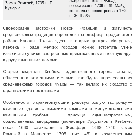
Лаврентия, 1695 г. Фасад
Замок Рамезей, 1705 г., П.
перестроен в 1708 г., Ж. Майу,
Кутюрье
колокольня перестроена в 1709
г., Ж. Шабо
Своеобразие застройки Новой Франции и живучесть
средневековых традиций определяют специфику городов этого
района Канады. Только здесь, в старых центрах Монреаля,
Квебека и ряде мелких городов можно встретить узкие
извилистые улички, застроенные примыкающими вплотную друг
к другу каменными домами.
Старые кварталы Квебека, единственного города страны,
обнесенного каменными стенами, как будто перенесены из
средневековых городов Луары — так велико их сходство с
французскими прототипами.
Особенности, характеризующие рядовую жилую застройку,—
каменные здания с высокими крышами и монументальными
каминными трубами — присущи административным,
общественным, дворцовым (монастырь Урсулинок в Квебеке,
после 1639; семинария в Жиффаре, 1689—1740; замок
Рамезей в Монреале, 1705, рис. 45) и хозяйственным