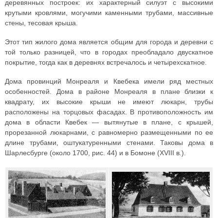
деревянных построек: их характерный силуэт с высокими
крутыми кровлями, могучими каменными трубами, массивные
стены, тесовая крыша.
Этот тип жилого дома является общим для города и деревни с
той только разницей, что в городах преобладало двускатное
покрытие, тогда как в деревнях встречалось и четырехскатное.
Дома провинций Монреаля и Квебека имели ряд местных
особенностей. Дома в районе Монреаля в плане близки к
квадрату, их высокие крыши не имеют люкарн, трубы
расположены на торцовых фасадах. В противоположность им
дома в области Квебек — вытянутые в плане, с крышей,
прорезанной люкарнами, с равномерно размещенными по ее
длине трубами, оштукатуренными стенами. Таковы дома в
Шарлесбурге (около 1700, рис. 44) и в Бомоне (XVIII в.).