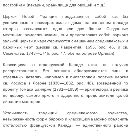
постройкам (пекарни, хранилища для овощей и т. д.).
Церкви Новой Франции представляют собой как бы
увеличенные в размерах жилые дома, на западном фасаде
которых возвышаются одна или две башни. Созданные
местными ремесленниками, они представляют собой вариант
зальной церкви и характеризуются смешением средневековых и
барочных черт (церкви св. Лаврентия, 1695, рис. 46, и св.
Семейства, 1743—1746, рис. 47, обе на острове Орлеан).
Классицизм во французской Канаде также не получил
распространения. Его влияния обнаруживаются лишь в
отдельных деталях, например в пилястровом портике церкви
св. Иосифа в Лозоне (1830—1832, рис. 48), возведенной по
проекту Томаса Байярже (1791—1859) — архитектора и резчика
по дереву, самого яркого и одаренного представителя целой
династии мастеров.
Устойчивость традиций средневекового зодчества,
невыраженность форм барокко и классицизма можно объяснить
отсталостью французской Канады — единственного района