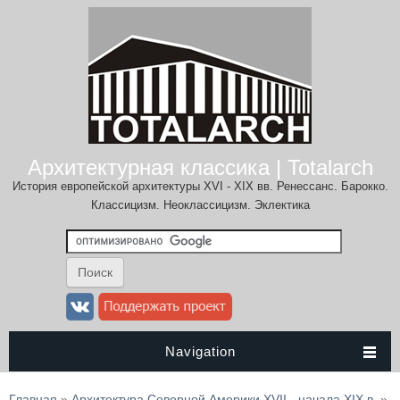
Архитектурная классика | Totalarch
История европейской архитектуры XVI - XIX вв. Ренессанс. Барокко.
Классицизм. Неоклассицизм. Эклектика
Navigation
Вы здесь
Главная
»
Архитектура Северной Америки XVII - начала XIX в.
»