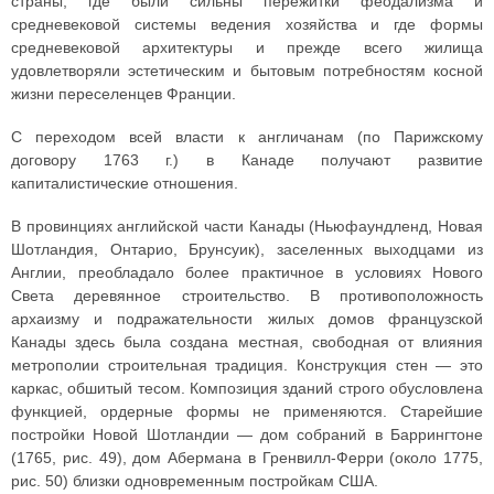
страны, где были сильны пережитки феодализма и
средневековой системы ведения хозяйства и где формы
средневековой архитектуры и прежде всего жилища
удовлетворяли эстетическим и бытовым потребностям косной
жизни переселенцев Франции.
С переходом всей власти к англичанам (по Парижскому
договору 1763 г.) в Канаде получают развитие
капиталистические отношения.
В провинциях английской части Канады (Ньюфаундленд, Новая
Шотландия, Онтарио, Брунсуик), заселенных выходцами из
Англии, преобладало более практичное в условиях Нового
Света деревянное строительство. В противоположность
архаизму и подражательности жилых домов французской
Канады здесь была создана местная, свободная от влияния
метрополии строительная традиция. Конструкция стен — это
каркас, обшитый тесом. Композиция зданий строго обусловлена
функцией, ордерные формы не применяются. Старейшие
постройки Новой Шотландии — дом собраний в Баррингтоне
(1765, рис. 49), дом Абермана в Гренвилл-Ферри (около 1775,
рис. 50) близки одновременным постройкам США.